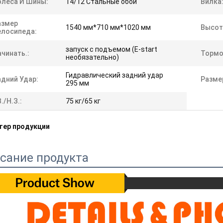
олеса И Шины:
14/12 Стальные обои
Вилка
азмер
1540 мм*710 мм*1020 мм
Высот
елосипеда:
запуск с подъемом (E-start
чинать.:
Тормо
необязательно)
Гидравлический задний удар
адний Удар:
Разме
295 мм
З./Н.З.:
75 кг/65 кг
тер продукции
сание продукта