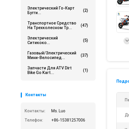
Электрический Го-Карт
(2)
Бугги...
Транспортное Средство
(47)
На Трехколесном Тр...
Электрический
(5)
Ситикоко...
Газовый/электрический
(37)
Мини-Велосипед...
Запчасти Для ATV Dirt
(1)
Bike Go Kart...
Подр
Контакты
П
Контакты:
Ms. Luo
Д
Телефон:
+86-15381257006