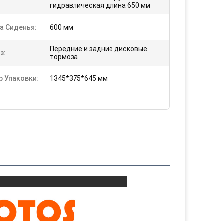
:
гидравлическая длина 650 мм
а Сиденья:
600 мм
Передние и задние дисковые
з:
тормоза
р Упаковки:
1345*375*645 мм