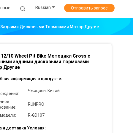
Russian
анные
Отправить запрос
ими Задними Дисковыми Тормозами Мотор Другие
 12/10 Wheel Pit Bike Мотоцикл Cross с
дними задними дисковыми тормозами
р Другие
бная информация о продукте:
Чжэцзян, Китай
хождения:
нное
RUNPRO
нование:
 модели:
R-GD107
а и доставка Условия: