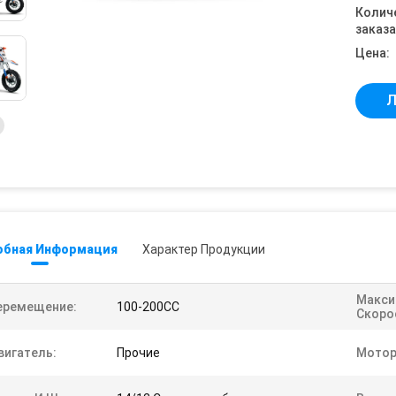
Колич
заказа
Цена:
Л
обная Информация
Характер Продукции
Макси
еремещение:
100-200CC
Скоро
вигатель:
Прочие
Мотор