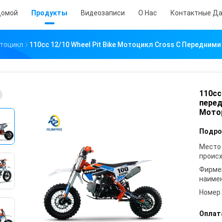
омой
Продукты
Видеозаписи
О Нас
Контактные Д
тоцикл
110cc 12/10 Wheel Pit Bike Мотоцикл Cross С Передн
110cc
пере
Мото
Подро
Место
проис
Фирме
наиме
Номер
Оплат