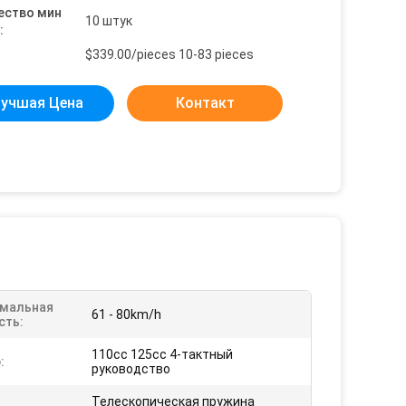
ество мин
10 штук
:
$339.00/pieces 10-83 pieces
учшая Цена
Контакт
мальная
61 - 80km/h
сть:
110cc 125cc 4-тактный
:
руководство
Телескопическая пружина