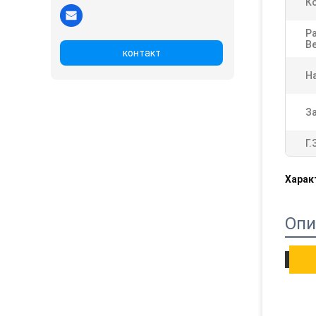
К
Р
В
контакт
На
З
Г.
Харак
Опи