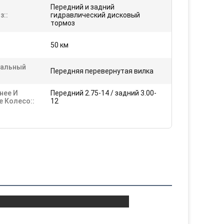
Передний и задний
з::
гидравлический дисковый
тормоз
50 км
альный
Передняя перевернутая вилка
нее И
Передний 2.75-14 / задний 3.00-
е Колесо::
12