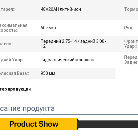
тарея::
48V20AH литий-ион
Тормо
аксимальная
50 км/ч
Ряд::
орость::
Передний 2.75-14 / задний 3.00-
Фронт
лесо::
12
Удар::
Перед
дний Удар::
Гидравлический моношок
Задне
лесная База::
950 мм
тер продукции
сание продукта