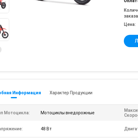
Оплат
Колич
заказа
Цена:
Л
обная Информация
Характер Продукции
Макси
ип Мотоцикла:
Мотоциклы внедорожные
Скоро
апряжение:
48 Вт
Двига