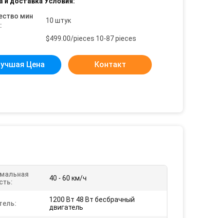
а и доставка Условия:
ество мин
10 штук
:
$499.00/pieces 10-87 pieces
учшая Цена
Контакт
мальная
40 - 60 км/ч
сть:
1200 Вт 48 Вт бесбрачный
тель:
двигатель