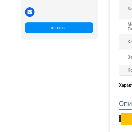
Ба
М
контакт
Ск
Ко
За
Ко
Харак
Опи