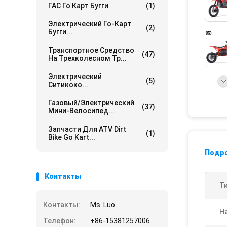
ГАС Го Карт Бугги
(1)
Электрический Го-Карт
(2)
Бугги...
Транспортное Средство
(47)
На Трехколесном Тр...
Электрический
(5)
Ситикоко...
Газовый/электрический
(37)
Мини-Велосипед...
Запчасти Для ATV Dirt
(1)
Bike Go Kart...
Подр
Контакты
Т
Контакты:
Ms. Luo
Н
Телефон:
+86-15381257006