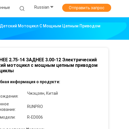
Russian
анные
Отправить запрос
ий Детский Мотоцикл С Мощным Цепным Приводом
ЕЕ 2.75-14 ЗАДНЕЕ 3.00-12 Электрический
кий мотоцикл с мощным цепным приводом
циклы
бная информация о продукте:
Чжэцзян, Китай
хождения:
нное
RUNPRO
нование:
 модели:
R-ED006