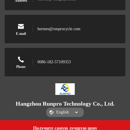
Address
hermes@runprocycle.com
E-mail
0086-182-57109353
Phone
Hangzhou Runpro Technology Co., Ltd.
Получите самую лучшую цену
Get a Quote
Hangzhou Runpro Technology Co., Ltd.