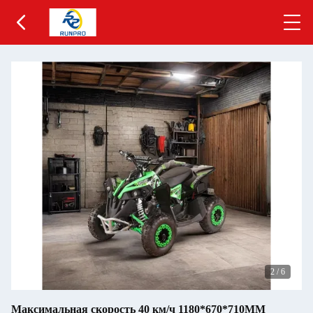
2
/
6
Максимальная скорость 40 км/ч 1180*670*710MM