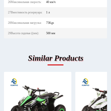
26Максимальная скорость:
40 км/ч
27Вместимость резервуара:
1 л
28Максимальная нагрузка:
75Kgs
29Высота сиденья ((мм):
500 мм
Similar Products