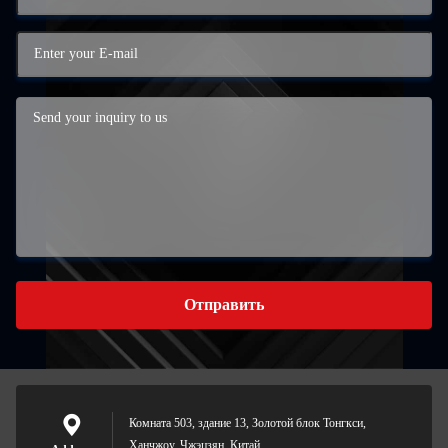
Отправить
Комната 503, здание 13, Золотой блок Тонгкси,
Ханчжоу, Чжэцзян, Китай