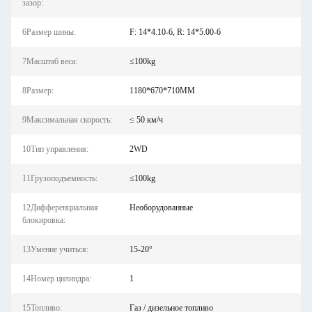
зазор:
6Размер шины:
F: 14*4.10-6, R: 14*5.00-6
7Масштаб веса:
≤100kg
8Размер:
1180*670*710MM
9Максимальная скорость:
≤ 50 км/ч
10Тип управления:
2WD
11Грузоподъемность:
≤100kg
12Дифференциальная
Необорудованные
блокировка:
13Умение учиться:
15-20°
14Номер цилиндра:
1
15Топливо:
Газ / дизельное топливо