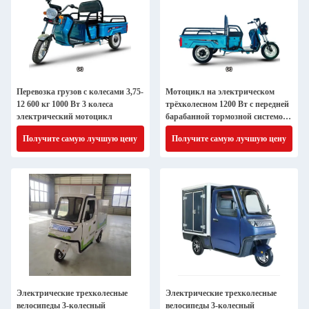
Перевозка грузов с колесами 3,75-
Мотоцикл на электрическом
12 600 кг 1000 Вт 3 колеса
трёхколесном 1200 Вт с передней
электрический мотоцикл
барабанной тормозной системой
задней барабанной
Получите самую лучшую цену
Получите самую лучшую цену
Электрические трехколесные
Электрические трехколесные
велосипеды 3-колесный
велосипеды 3-колесный