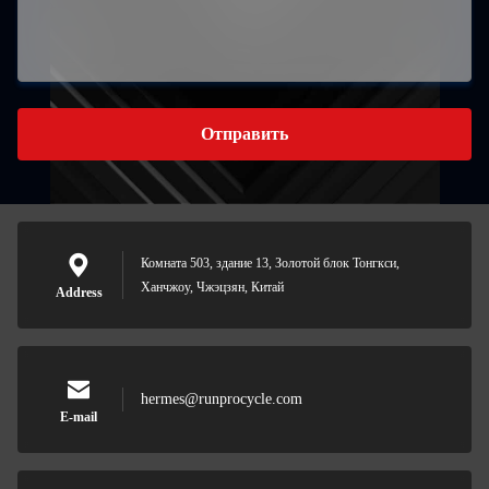
Отправить
Комната 503, здание 13, Золотой блок Тонгкси,
Ханчжоу, Чжэцзян, Китай
Address
hermes@runprocycle.com
E-mail