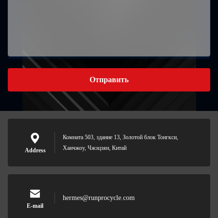
Отправить
Комната 503, здание 13, Золотой блок Тонгкси,
Ханчжоу, Чжэцзян, Китай
Address
hermes@runprocycle.com
E-mail